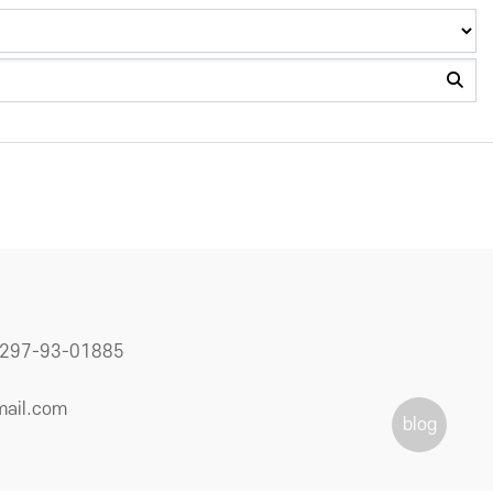
7-93-01885
mail.com
blog