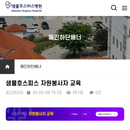
메인하단배너
메인하단배너
샘물호스피스 자원봉사자 교육
최고관리자
25-05-08 15:33
951회
0건
본문