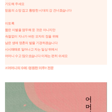
기도해 주세요
믿음의 소망 잡고 황량한 시대의 강 건너겠습니다
이토록
짧은 이별을 염두해 둔 것은 아니지만
속절없이 지나가 버린 모자의 정을 위해
남은 생애 영혼의 밭을 기경하겠습니다
시시때때로 일어나고 자는 일상 뒤에서
어머니 수고 많으셨습니다 이제는 편히 쉬세요
-<어머니의 수레 -영원한 이주> 전문