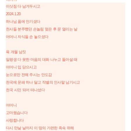
이삿짐 다 남겨두시고
2024.1.20
하나님 품에 안기셨다
천사들 분주했던 손놀림 멎은 후 문 열리는 날
어머니 자식들 손 놓으셨다
육 개월 남짓
일평생 다 못한 마음의 대화 나누고 돌아설 때
어머니 입 닫으시고
눈으로만 전해 주시는 안도감
천국에 문패 하나 달고 작별의 인사말 남기시고
천국 시민 되어 떠나셨다
어머니
고마웠습니다
사랑합니다
다시 만날 날까지 이 땅의 가련한 족속 위해